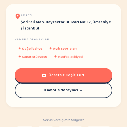
ADRES
Şerifali Mah. Bayraktar Bulvarı No: 12, Ümraniye
/ İstanbul
KAMPÜS OLANAKLARI
✦
Doğal bahçe
✦
Açık spor alanı
✦
Sanat stüdyosu
✦
Mutfak atölyesi
Ücretsiz Keşif Turu
Kampüs detayları →
Servis verdiğimiz bölgeler