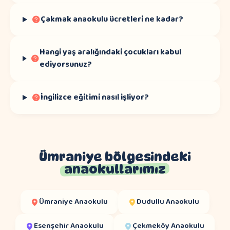
Çakmak anaokulu ücretleri ne kadar?
Hangi yaş aralığındaki çocukları kabul
ediyorsunuz?
İngilizce eğitimi nasıl işliyor?
Ümraniye bölgesindeki
anaokullarımız
Ümraniye
Anaokulu
Dudullu
Anaokulu
Esenşehir
Anaokulu
Çekmeköy
Anaokulu