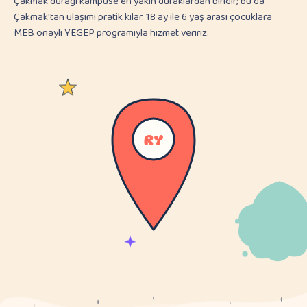
Çakmak durağı kampüse en yakın duraklardan biridir; bu da
Çakmak'tan ulaşımı pratik kılar. 18 ay ile 6 yaş arası çocuklara
MEB onaylı YEGEP programıyla hizmet veririz.
RY