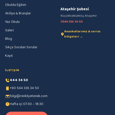
Okulda Eğitim
Ataşehir Şubesi
Atölye & Branşlar
Küçükbakkalköy, Ataşehir
Yaz Okulu
0544 336 34 50
Galeri
Anaokullarımız & servis
bölgeleri →
Blog
Sıkça Sorulan Sorular
Kayıt
İLETIŞIM
444 34 50
+90 544 336 34 50
bilgi@renkliyetenek.com
Hafta içi 07:30 – 18:30