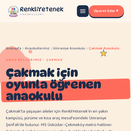
RenkliYetenek
Ziyaret Edin ✦
ANAOKULLARI
Anasayfa
Anaokullarımız
Ümraniye Anaokulu
Çakmak Anaokulu
ANAOKULLARIMIZ · ÇAKMAK
Çakmak için
oyunla öğrenen
anaokulu
Çakmak'ta yaşayan aileler için RenkliYetenek'in en yakın
kampüsü, yürüme ve kısa araç mesafesindeki Ümraniye
Şerifali'de bulunur. M5 Üsküdar–Çekmeköy metro hattının