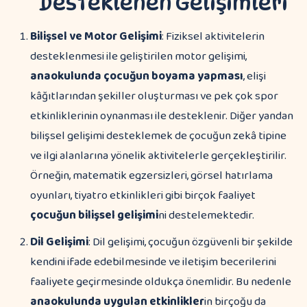
Desteklenen Gelişimleri
Bilişsel ve Motor Gelişimi
: Fiziksel aktivitelerin
desteklenmesi ile geliştirilen motor gelişimi,
anaokulunda çocuğun boyama yapması
, elişi
kâğıtlarından şekiller oluşturması ve pek çok spor
etkinliklerinin oynanması ile desteklenir. Diğer yandan
bilişsel gelişimi desteklemek de çocuğun zekâ tipine
ve ilgi alanlarına yönelik aktivitelerle gerçekleştirilir.
Örneğin, matematik egzersizleri, görsel hatırlama
oyunları, tiyatro etkinlikleri gibi birçok faaliyet
çocuğun bilişsel gelişimi
ni destelemektedir.
Dil Gelişimi
: Dil gelişimi, çocuğun özgüvenli bir şekilde
kendini ifade edebilmesinde ve iletişim becerilerini
faaliyete geçirmesinde oldukça önemlidir. Bu nedenle
anaokulunda uygulan etkinlikler
in birçoğu da