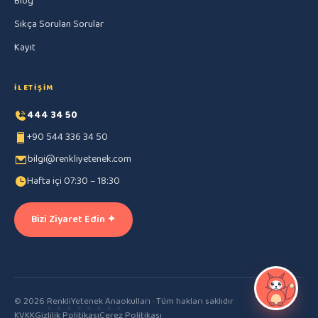
Blog
Sıkça Sorulan Sorular
Kayıt
İLETIŞIM
444 34 50
+90 544 336 34 50
bilgi@renkliyetenek.com
Hafta içi 07:30 – 18:30
Bizi Ziyaret Edin ✦
© 2026 RenkliYetenek Anaokulları · Tüm hakları saklıdır
KVKK
Gizlilik Politikası
Çerez Politikası