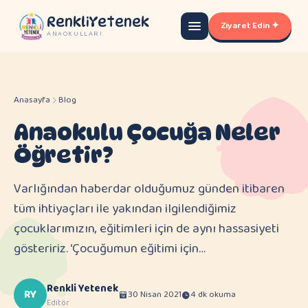
RenkliYetenek
Ziyaret Edin ✦
ANAOKULLARI
Anasayfa
Blog
Anaokulu Çocuğa Neler
Öğretir?
Varlığından haberdar olduğumuz günden itibaren
tüm ihtiyaçları ile yakından ilgilendiğimiz
çocuklarımızın, eğitimleri için de aynı hassasiyeti
gösteririz. ‘Çocuğumun eğitimi için…
Renkli Yetenek
RY
30 Nisan 2021
4 dk okuma
Editör