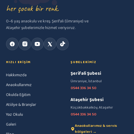
her çocuk bir renk.
0–6 yaş anaokulu ve kreş. Şerifali (Ümraniye) ve
Ataşehir şubelerimizle hizmet veriyoruz.
HIZLI ERIŞIM
ŞUBELERIMIZ
Şerifali Şubesi
Hakkımızda
Ümraniye, İstanbul
Anaokullarımız
0544 336 34 50
Okulda Eğitim
Ataşehir Şubesi
Atölye & Branşlar
Küçükbakkalköy, Ataşehir
Yaz Okulu
0544 336 34 50
Galeri
Anaokullarımız & servis
bölgeleri →