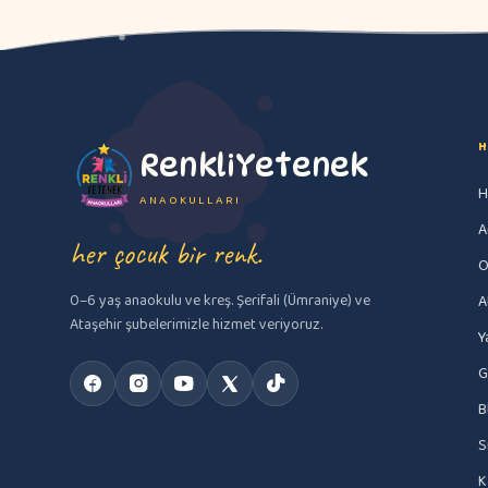
H
RenkliYetenek
H
ANAOKULLARI
A
her çocuk bir renk.
O
0–6 yaş anaokulu ve kreş. Şerifali (Ümraniye) ve
A
Ataşehir şubelerimizle hizmet veriyoruz.
Y
G
B
S
K