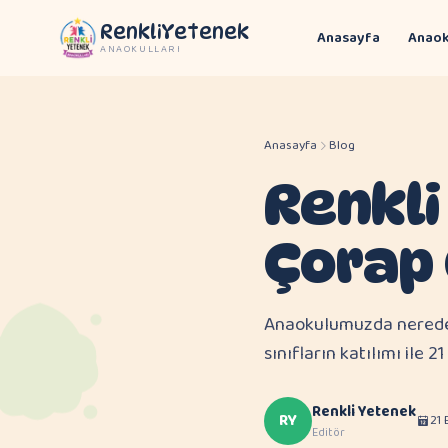
RenkliYetenek
Anasayfa
Anaok
ANAOKULLARI
Anasayfa
Blog
Renkli
Çorap
Anaokulumuzda neredeys
sınıfların katılımı ile
Renkli Yetenek
RY
21
Editör