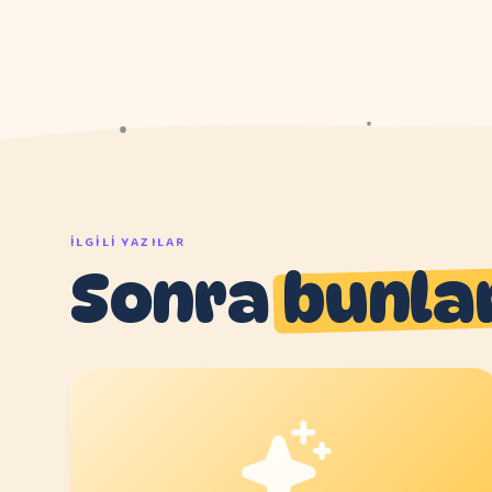
İLGILI YAZILAR
Sonra
bunla