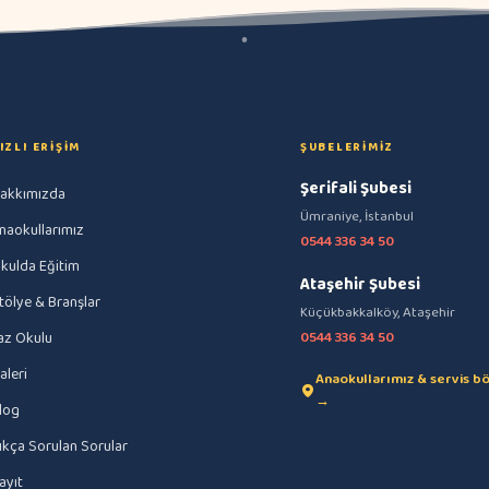
IZLI ERIŞIM
ŞUBELERIMIZ
Şerifali Şubesi
akkımızda
Ümraniye, İstanbul
naokullarımız
0544 336 34 50
kulda Eğitim
Ataşehir Şubesi
tölye & Branşlar
Küçükbakkalköy, Ataşehir
az Okulu
0544 336 34 50
aleri
Anaokullarımız & servis bö
→
log
ıkça Sorulan Sorular
ayıt