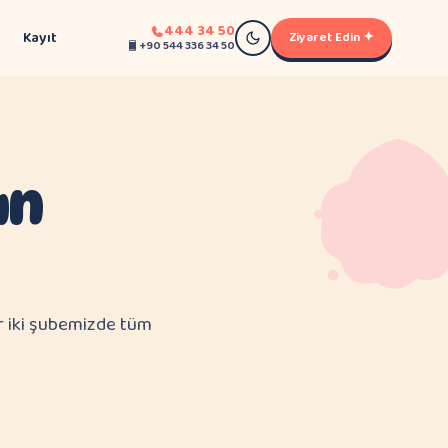
444 34 50
Kayıt
Ziyaret Edin ✦
+90 544 336 34 50
ın
r iki şubemizde tüm