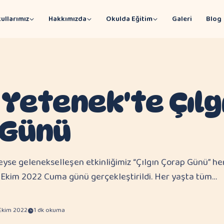
ullarımız
Hakkımızda
Okulda Eğitim
Galeri
Blog
 Yetenek'te Çılg
 Günü
e gelenekselleşen etkinliğimiz “Çılgın Çorap Günü” he
 21 Ekim 2022 Cuma günü gerçekleştirildi. Her yaşta tüm…
 Ekim 2022
1 dk okuma