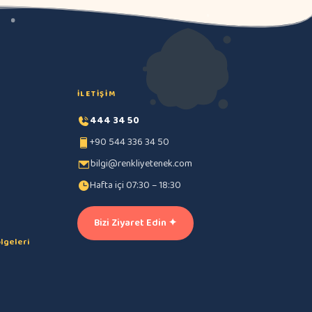
İLETIŞIM
444 34 50
+90 544 336 34 50
bilgi@renkliyetenek.com
Hafta içi 07:30 – 18:30
Bizi Ziyaret Edin ✦
lgeleri