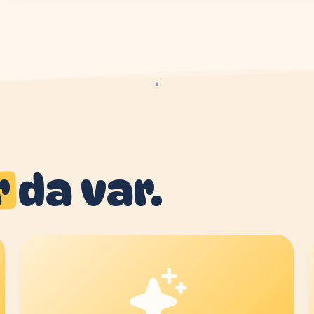
r
da var.