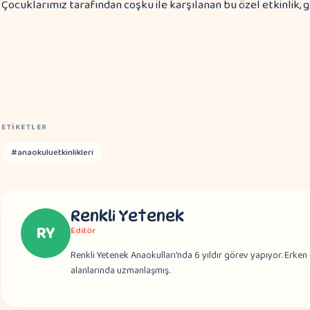
Çocuklarımız tarafından coşku ile karşılanan bu özel etkinlik
ETIKETLER
#
anaokuluetkinlikleri
Renkli Yetenek
RY
Editör
Renkli Yetenek Anaokulları'nda 6 yıldır görev yapıyor. Erken 
alanlarında uzmanlaşmış.