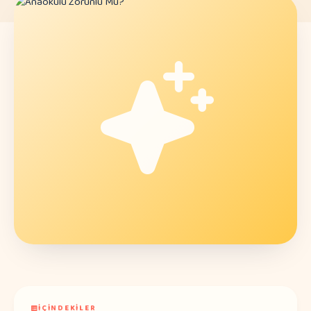
İÇINDEKILER