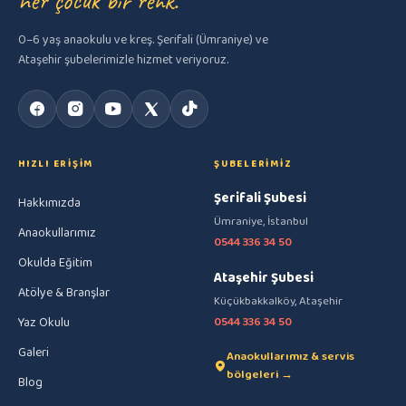
her çocuk bir renk.
0–6 yaş anaokulu ve kreş. Şerifali (Ümraniye) ve
Ataşehir şubelerimizle hizmet veriyoruz.
HIZLI ERIŞIM
ŞUBELERIMIZ
Şerifali Şubesi
Hakkımızda
Ümraniye, İstanbul
Anaokullarımız
0544 336 34 50
Okulda Eğitim
Ataşehir Şubesi
Atölye & Branşlar
Küçükbakkalköy, Ataşehir
Yaz Okulu
0544 336 34 50
Galeri
Anaokullarımız & servis
bölgeleri →
Blog