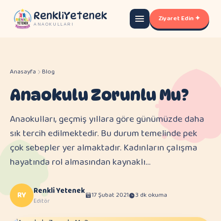
RenkliYetenek
Ziyaret Edin ✦
ANAOKULLARI
Anasayfa
Blog
Anaokulu Zorunlu Mu?
Anaokulları, geçmiş yıllara göre günümüzde daha
sık tercih edilmektedir. Bu durum temelinde pek
çok sebepler yer almaktadır. Kadınların çalışma
hayatında rol almasından kaynaklı…
Renkli Yetenek
RY
17 Şubat 2021
3 dk okuma
Editör