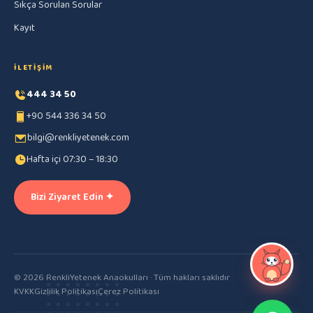
Sıkça Sorulan Sorular
Kayıt
İLETIŞIM
444 34 50
+90 544 336 34 50
bilgi@renkliyetenek.com
Hafta içi 07:30 – 18:30
Bizi Ziyaret Edin ✦
© 2026 RenkliYetenek Anaokulları · Tüm hakları saklıdır
KVKK
Gizlilik Politikası
Çerez Politikası