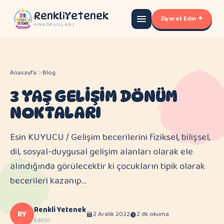
RenkliYetenek
Ziyaret Edin ✦
ANAOKULLARI
Anasayfa
Blog
3 YAŞ GELİŞİM DÖNÜM
NOKTALARI
Esin KUYUCU / Gelişim becerilerini fiziksel, bilişsel,
dil, sosyal-duygusal gelişim alanları olarak ele
alındığında görülecektir ki çocukların tipik olarak
becerileri kazanıp…
Renkli Yetenek
RY
2 Aralık 2022
2 dk okuma
Editör