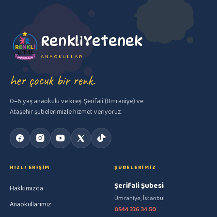
RenkliYetenek
ANAOKULLARI
her çocuk bir renk.
0–6 yaş anaokulu ve kreş. Şerifali (Ümraniye) ve
Ataşehir şubelerimizle hizmet veriyoruz.
HIZLI ERIŞIM
ŞUBELERIMIZ
Şerifali Şubesi
Hakkımızda
Ümraniye, İstanbul
Anaokullarımız
0544 336 34 50