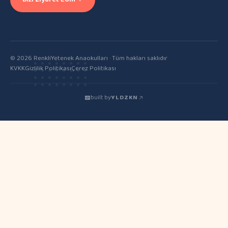
© 2026 RenkliYetenek Anaokulları · Tüm hakları saklıdır
KVKK
Gizlilik Politikası
Çerez Politikası
built by
YLDZKN