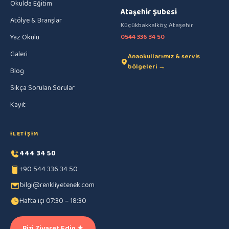
Okulda Eğitim
Ataşehir Şubesi
Atölye & Branşlar
Küçükbakkalköy, Ataşehir
Yaz Okulu
0544 336 34 50
Galeri
Anaokullarımız & servis
bölgeleri →
Blog
Sıkça Sorulan Sorular
Kayıt
İLETIŞIM
444 34 50
+90 544 336 34 50
bilgi@renkliyetenek.com
Hafta içi 07:30 – 18:30
Bizi Ziyaret Edin ✦